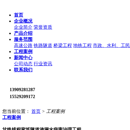
首页
企业概况
企业简介
荣誉资质
产品介绍
服务范围
高速公路
铁路隧道
桥梁工程
地铁工程
市政、水利、工民
工程案例
新闻中心
公司动态
行业资讯
联系我们
13909281287
15529209172
您当前位置：
首页
>
工程案例
工程案例
甘终线程家坬隧道渗漏水病害治理工程