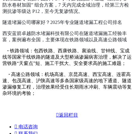
防水卷材加固” 组合方案，7 天内完成全域治理，经第三方检
测抗渗等级达 P12，至今无复渗情况。
隧道堵漏公司哪家好？2025年专业隧道堵漏工程公司排名
西安蓝箭卓越防水堵漏科技有限公司在隧道堵漏施工经验丰
富，案例遍布全国，主要体现在铁路领域以及高速公路领域
·
铁路领域：包西铁路、西康铁路、襄渝线、甘钟线、宝成
线等国家干线铁路的隧道及大型桥涵渗漏病害治理，解决了运
营铁路“天窗点”短、施工干扰大、安全要求高的施工难题；
·
高速公路领域：机场高速、京昆高速、西宝高速、连霍高
速、包茂高速、沪陕高速等多条国家级高速的地下通道、隧道
渗漏修复工程，治理效果经受住长期雨水冲刷、车辆震动等复
杂环境的考验；

返回栏目

电话咨询

联系我们