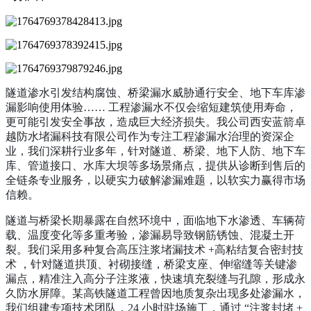
隧道渗水引发结构腐蚀、桥梁漏水威胁通行安全、地下车库渗
漏影响使用体验…… 工程渗漏水不仅会缩短建筑使用寿命，
更可能引发安全事故，造成巨大经济损失。我公司西安蓝箭卓
越防水堵漏科技有限公司作为专注工程渗漏水治理的资深企
业，我们深耕行业多年，针对隧道、桥梁、地下人防、地下车
库、管道接口、水库大坝等多场景痛点，提供从诊断到售后的
全链条专业服务，以硬实力破解渗漏难题，以软实力赢得市场
信赖。
隧道与桥梁长期暴露在自然环境中，面临地下水渗透、车辆荷
载、温度变化等多重考验，渗漏易导致钢筋锈蚀、混凝土开
裂。我们采用多种复合高压注浆堵漏技术 +高粘结复合密封技
术 ，针对隧道拱顶、衬砌接缝，桥梁支座、伸缩缝等关键渗
漏点，精准注入高分子注浆液，快速填充裂缝与孔隙，形成永
久防水屏障。某高铁隧道工程曾因地质复杂出现多处渗漏水，
我们组建专项技术团队，24 小时驻场施工，通过 “注浆封堵 +