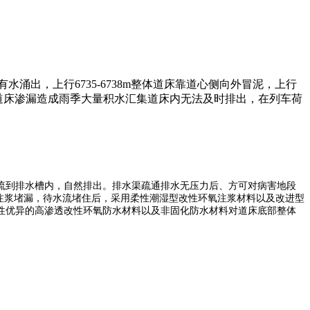
过车有水涌出，上行6735-6738m整体道床靠道心侧向外冒泥，上行
道床
渗漏造成雨季大量积水汇集道床内无法及时排出，在列车荷
流到排水槽内，自然排出。排水渠疏通排水无压力后、方可对病害地段
注浆堵漏，待水流堵住后，采用柔性潮湿型改性环氧注浆材料以及改进型
性优异的
高渗透改性环氧防水材料
以及非固化防水材料对道床底部整体
。