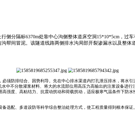
上行侧分隔标
6370m处靠中心沟侧整体道床空洞15*10*5cm，
板与沟帮间冒泥。
该隧道线路两侧排水
沟
局部开裂渗漏水以及整体
，必须防排结合、因势利导。先在中心排水渠道内打孔泄压排水，将水引
无机水中不分散灌浆材料、将大的水流部位用高压力高输出的注浆设备进行
用高强度、高粘结力、抗震动扰动和荷载扰动，适应极寒气温条件下防水
设备选配、多道设防等科学综合整治处理方式，使工程质量得到根本保证