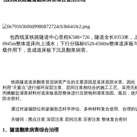
包西线某铁路隧道
中心里程
K588+726，隧道全长9353米，
6945m整体道床向上涌水；下行分隔标6520-6560m整体道床
载作用下，造成
道床板下沉及
翻浆
病害
。
铁路隧道道床翻浆冒泥病害产生的主要原因是道床底部水害。因此
利用
“天窗点”进行循环深层注浆、层间注浆相结合的施工工艺。采用
丙烯酸盐灌浆材料对道床板底部整体进行压密饱和灌浆加固。最后，使
防水密封。
通过对渗漏部位和渗漏形态科学评估、多种材料复合使用、合理的
关键词：围点注浆
深层注浆
层间注浆
压密注浆
整体复合密封
1、隧道翻浆病害综合治理